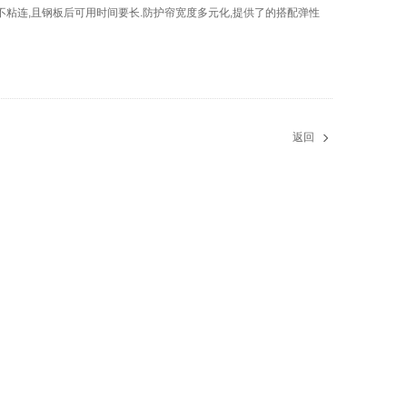
不粘连,且钢板后可用时间要长.防护帘宽度多元化,提供了的搭配弹性
返回