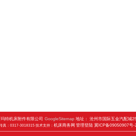
新玛特机床附件有限公司
GoogleSitemap
地址： 沧州市国际五金汽配城25
机床商务网
管理登陆
冀ICP备09050907号-
传真：0317-3018315 技术支持：