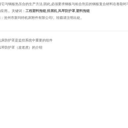
将它与钢板热压合的生产方法.因此,必须要求钢板与粘合剂后的钢板复合材料在卷取时
应用.。关键词：
工程塑料拖链
,
排屑机
,
风琴防护罩
,
塑料拖链
源：沧州市新玛特机床附件有限公司/。转载请注明出处。
机床防护罩是监控系统中重要的组件
风琴防护罩（皮老虎）的介绍