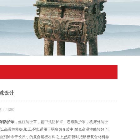
殊设计
：4380
琴防护罩
，丝杠防护罩，盔甲式防护罩，卷帘防护罩，机床外防护
,高温性能好,加工环境,适用于弱腐蚀介质中,耐低高温性能较好,可
合剂涂布于长尺寸的复合钢板材料之上,然后暂时把钢板复合材料卷