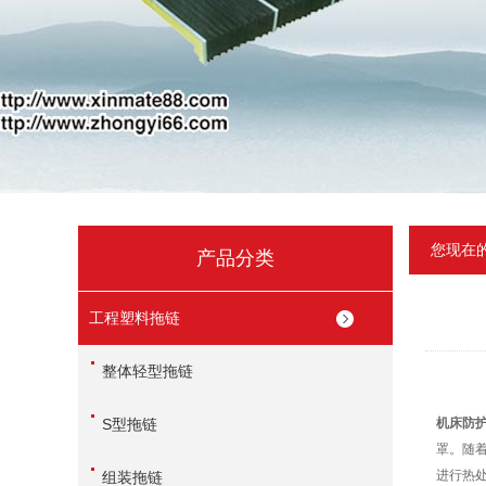
您现在
产品分类
工程塑料拖链
整体轻型拖链
S型拖链
机床防
罩。随着
进行热
组装拖链