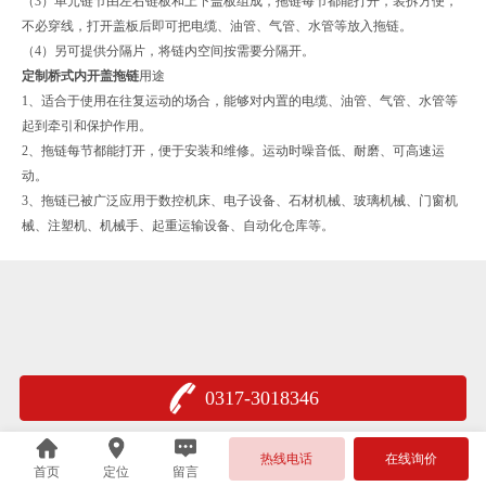
（3）单元链节由左右链板和上下盖板组成，拖链每节都能打开，装拆方便，
不必穿线，打开盖板后即可把电缆、油管、气管、水管等放入拖链。
（4）另可提供分隔片，将链内空间按需要分隔开。
定制桥式内开盖拖链
用途
1、适合于使用在往复运动的场合，能够对内置的电缆、油管、气管、水管等
起到牵引和保护作用。
2、拖链每节都能打开，便于安装和维修。运动时噪音低、耐磨、可高速运
动。
3、拖链已被广泛应用于数控机床、电子设备、石材机械、玻璃机械、门窗机
械、注塑机、机械手、起重运输设备、自动化仓库等。
0317-3018346
热线电话
在线询价
首页
定位
留言