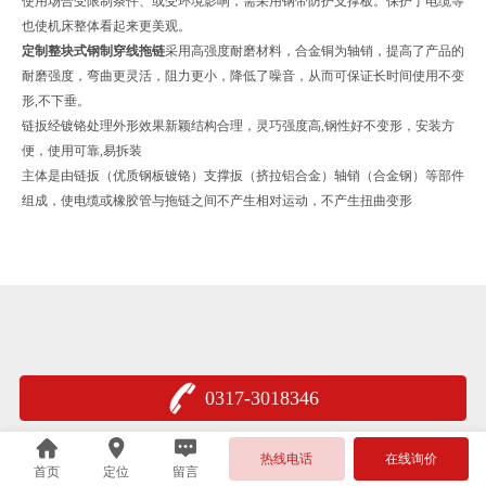
使用场合受限制条件、或受环境影响，需采用钢带防护支撑板。保护了电缆等
也使机床整体看起来更美观。
定制整块式钢制穿线拖链
采用高强度耐磨材料，合金铜为轴销，提高了产品的
耐磨强度，弯曲更灵活，阻力更小，降低了噪音，从而可保证长时间使用不变
形,不下垂。
链扳经镀铬处理外形效果新颖结构合理，灵巧强度高,钢性好不变形，安装方
便，使用可靠,易拆装
主体是由链扳（优质钢板镀铬）支撑扳（挤拉铝合金）轴销（合金钢）等部件
组成，使电缆或橡胶管与拖链之间不产生相对运动，不产生扭曲变形
0317-3018346
热线电话
在线询价
首页
定位
留言