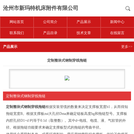
沧州市新玛特机床附件有限公司
网站首页
公司简介
产品展示
新闻中心
联系我们
产品目录
技术文章
在线留言
产品展示
更多>>
定制整块式钢制穿线拖链
定制整块式钢制穿线拖链
定制整块式钢制穿线拖链
根据安装管缆的数量来决定支撑板宽度b1，从而得知
拖链宽度B。根据支撑板zui大孔径Dma来确定链板高度hg和拖链型号。支撑板
内腔孔径D1=d 约等于0.1d（取整数）。其中d=电线、电缆、液、气软管的外
径。根据拖链功能要求来确定支撑板型式的拖链的弯曲半径。