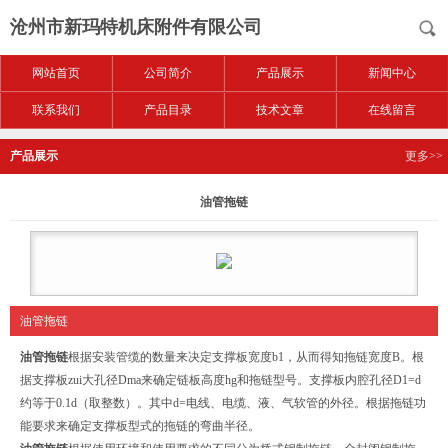
沧州市新玛特机床附件有限公司
网站首页
公司简介
产品展示
新闻中心
联系我们
产品目录
技术文章
在线留言
产品展示
更多>>
油管拖链
油管拖链
油管拖链
根据安装管缆的数量来决定支撑板宽度b1，从而得知拖链宽度B。根
据支撑板zui大孔径Dma来确定链板高度hg和拖链型号。支撑板内腔孔径D1=d
约等于0.1d（取整数）。其中d=电线、电缆、液、气软管的外径。根据拖链功
能要求来确定支撑板型式的拖链的弯曲半径。