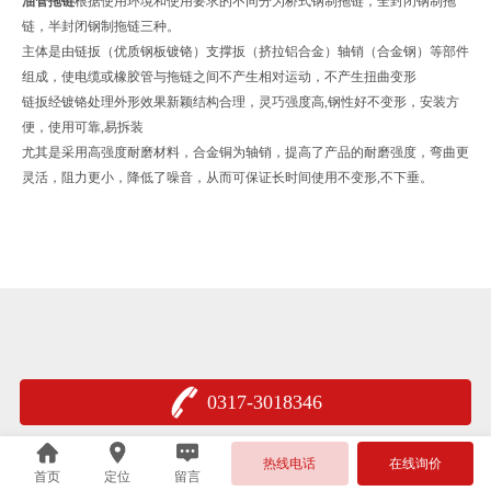
油管拖链
根据使用环境和使用要求的不同分为桥式钢制拖链，全封闭钢制拖
链，半封闭钢制拖链三种。
主体是由链扳（优质钢板镀铬）支撑扳（挤拉铝合金）轴销（合金钢）等部件
组成，使电缆或橡胶管与拖链之间不产生相对运动，不产生扭曲变形
链扳经镀铬处理外形效果新颖结构合理，灵巧强度高,钢性好不变形，安装方
便，使用可靠,易拆装
尤其是采用高强度耐磨材料，合金铜为轴销，提高了产品的耐磨强度，弯曲更
灵活，阻力更小，降低了噪音，从而可保证长时间使用不变形,不下垂。
0317-3018346
热线电话
在线询价
首页
定位
留言