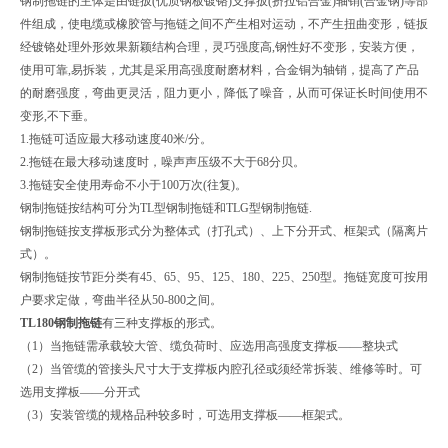
钢制拖链的主体是由链扳(优质钢板镀铬)支撑扳(挤拉铝合金)轴销(合金钢)等部
件组成，使电缆或橡胶管与拖链之间不产生相对运动，不产生扭曲变形，链扳
经镀铬处理外形效果新颖结构合理，灵巧强度高,钢性好不变形，安装方便，
使用可靠,易拆装，尤其是采用高强度耐磨材料，合金铜为轴销，提高了产品
的耐磨强度，弯曲更灵活，阻力更小，降低了噪音，从而可保证长时间使用不
变形,不下垂。
1.拖链可适应最大移动速度40米/分。
2.拖链在最大移动速度时，噪声声压级不大于68分贝。
3.拖链安全使用寿命不小于100万次(往复)。
钢制拖链按结构可分为TL型钢制拖链和TLG型钢制拖链.
钢制拖链按支撑板形式分为整体式（打孔式）、上下分开式、框架式（隔离片
式）。
钢制拖链按节距分类有45、65、95、125、180、225、250型。拖链宽度可按用
户要求定做，弯曲半径从50-800之间。
TL180钢制拖链
有三种支撑板的形式。
（1）当拖链需承载较大管、缆负荷时、应选用高强度支撑板——整块式
（2）当管缆的管接头尺寸大于支撑板内腔孔径或须经常拆装、维修等时。可
选用支撑板——分开式
（3）安装管缆的规格品种较多时，可选用支撑板——框架式。