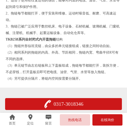
1、适合于使用在往复运动的场合，能够对内置的电缆、油管、气管、水管等
起到牵引和保护作用。
2、拖链每节都能打开，便于安装和维修。运动时噪音低、耐磨、可高速运
动。
3、拖链已被广泛应用于数控机床、电子设备、石材机械、玻璃机械、门窗机
械、注塑机、机械手、起重运输设备、自动化仓库等。
TKB25B系列全封闭式内开盖拖链
结构
（1）拖链外形似坦克链，由众多的单元链接组成，链接之间转动自如。
（2）相同系列的拖链的内高、外高、节距相同，拖链内宽、弯曲半径R可有
不同的选择。
（3）单元链节由左右链板和上下盖板组成，拖链每节都能打开，装拆方便，
不必穿线，打开盖板后即可把电缆、油管、气管、水管等放入拖链。
（4）另可提供分隔片，将链内空间按需要分隔开。
0317-3018346
热线电话
在线询价
首页
定位
留言